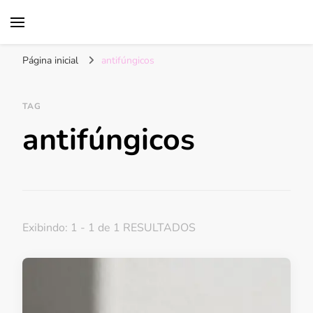
acne fúngica
Página inicial
antifúngicos
TAG
antifúngicos
Exibindo: 1 - 1 de 1 RESULTADOS