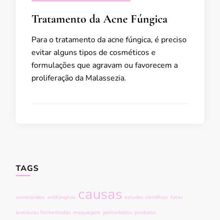
Tratamento da Acne Fúngica
Para o tratamento da acne fúngica, é preciso
evitar alguns tipos de cosméticos e
formulações que agravam ou favorecem a
proliferação da Malassezia.
TAGS
causas
amnioácidos
antifúngicos
estudos científicos
fotos
leveduras fermentadas
maquiagem
polisorbatos
produtos