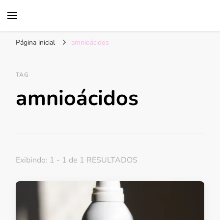
acne fúngica
Página inicial
amnioácidos
TAG
amnioácidos
Exibindo: 1 - 1 de 1 RESULTADOS