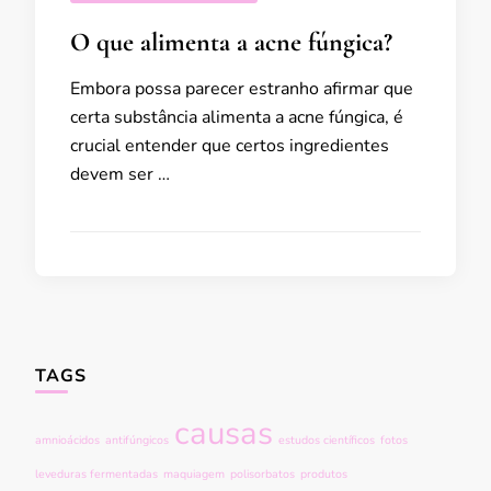
O que alimenta a acne fúngica?
Embora possa parecer estranho afirmar que
certa substância alimenta a acne fúngica, é
crucial entender que certos ingredientes
devem ser …
TAGS
causas
amnioácidos
antifúngicos
estudos científicos
fotos
leveduras fermentadas
maquiagem
polisorbatos
produtos